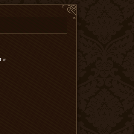
す※
-
】
-
-
-
-