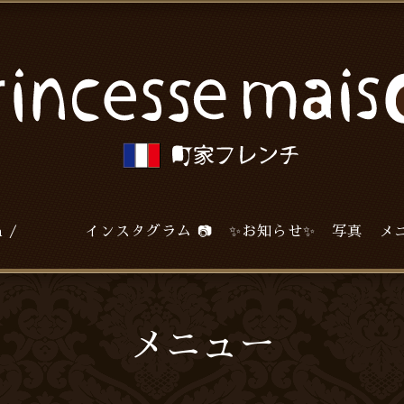
agram / インスタグラム 📷
✨お知らせ✨
写真
メ
メニュー